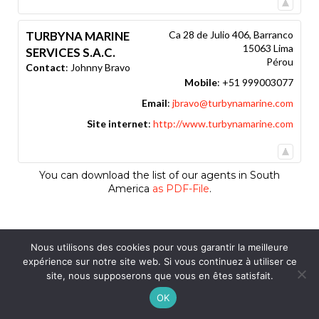
TURBYNA MARINE
Ca 28 de Julio 406, Barranco
15063
Lima
SERVICES S.A.C.
Pérou
Contact
:
Johnny
Bravo
Mobile
:
+51 999003077
Email
:
jbravo@turbynamarine.com
Site internet
:
http://www.turbynamarine.com
You can download the list of our agents in South
America
as PDF-File
.
Nous utilisons des cookies pour vous garantir la meilleure
expérience sur notre site web. Si vous continuez à utiliser ce
site, nous supposerons que vous en êtes satisfait.
OK