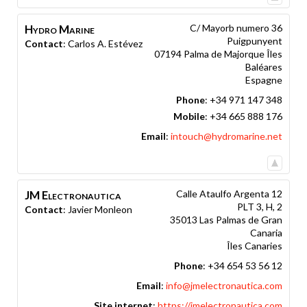
Hydro Marine
C/ Mayorb numero 36
Puigpunyent
Contact
:
Carlos A.
Estévez
07194
Palma de Majorque
Îles
Baléares
Espagne
Phone
:
+34 971 147 348
Mobile
:
+34 665 888 176
Email
:
intouch@hydromarine.net
JM Electronautica
Calle Ataulfo Argenta 12
PLT 3, H, 2
Contact
:
Javier
Monleon
35013
Las Palmas de Gran
Canaria
Îles Canaries
Phone
:
+34 654 53 56 12
Email
:
info@jmelectronautica.com
Site internet
:
https://jmelectronautica.com