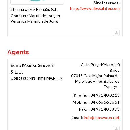
Site internet
:
http://www.dessalator.com
Dessalator España S.L
Contact
:
Martin de Jong et
Verónica Marimón de Jong
Agents
Echo Marine Service
Calle Puig d\’Alaro, 10
Bajos
S.L.U.
07015
Cala Major
Palma de
Contact
:
Mrs Inma
MARTIN
Majorque – Îles Baléares
Espagne
Phone
:
+34 971 40 02 13
Mobile
:
+34 666 56 56 51
Fax
:
+34 971 40 58 73
Email
:
info@emswater.net