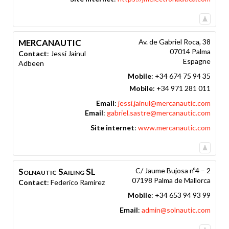
MERCANAUTIC
Av. de Gabriel Roca, 38
07014
Palma
Contact
:
Jessi
Jainul
Espagne
Adbeen
Mobile
:
+34 674 75 94 35
Mobile
:
+34 971 281 011
Email
:
jessi.jainul@mercanautic.com
Email
:
gabriel.sastre@mercanautic.com
Site internet
:
www.mercanautic.com
Solnautic Sailing SL
C/ Jaume Bujosa nº4 – 2
07198
Palma de Mallorca
Contact
:
Federico
Ramirez
Mobile
:
+34 653 94 93 99
Email
:
admin@solnautic.com