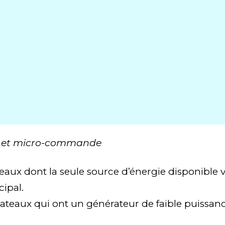
électrolyse
 la maintenance
n
éduit de 20%
durant 5 ans en collaboration avec le plus grand
n
t fiabilité
 et micro-commande
ateaux dont la seule source d’énergie disponible 
cipal.
bateaux qui ont un générateur de faible puissan