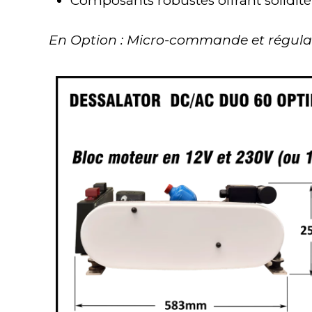
Composants robustes offrant solidité e
En Option : Micro-commande et régul