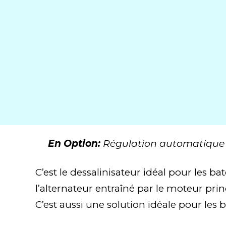
Haute résistance à la corrosion et à l’
Facilité d’accès pour l’inspection et
Plus silencieux grâce à sa conceptio
Dimension du bloc moteur/pompe r
Développé et testé par
Dessalator®
mondial de pompes à haute pressio
Facile à utiliser et facile d’entretien
Composants robustes offrant solidité e
En Option:
Régulation automatique
C’est le dessalinisateur idéal pour les b
l’alternateur entraîné par le moteur prin
C’est aussi une solution idéale pour les 