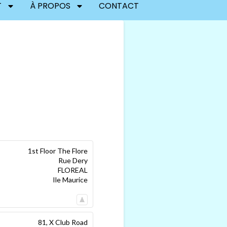
T
À PROPOS
CONTACT
1st Floor The Flore
Rue Dery
FLOREAL
Ile Maurice
81, X Club Road